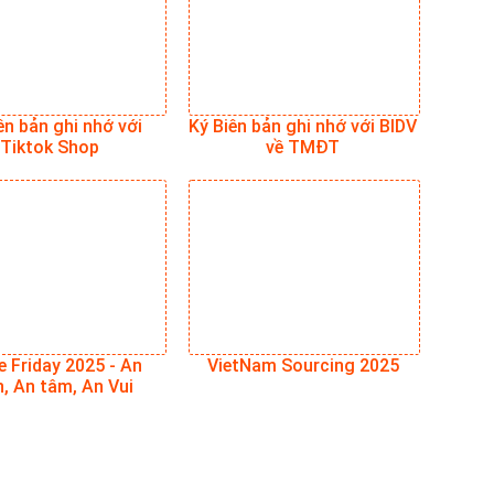
ên bản ghi nhớ với
Ký Biên bản ghi nhớ với BIDV
Tiktok Shop
về TMĐT
e Friday 2025 - An
VietNam Sourcing 2025
, An tâm, An Vui