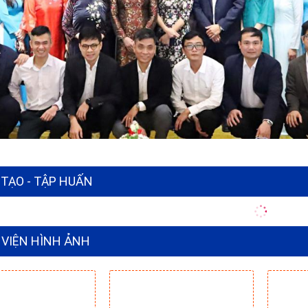
TẠO - TẬP HUẤN
 VIỆN HÌNH ẢNH