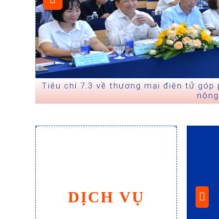
y dựng
Ninh Bình cập nhật quy định mới về thư
p
DỊCH VỤ