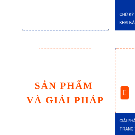
ÊU CHÍ
CHỮ KÝ SỐ TỪ XA VÀ DỊCH VỤ HỖ TRỢ
TỔ CHỨC
KHAI BÁO XUẤT XỨ HÀNG HÓA (C/O)
SỰ KIỆ
TỬ
SẢN PHẨM
VÀ GIẢI PHÁP
N TỬ
GIẢI PHÁP CỔNG THÔNG TIN ĐIỆN TỬ,
GIẢI P
TRANG TIN ĐIỆN TỬ
THỐNG T