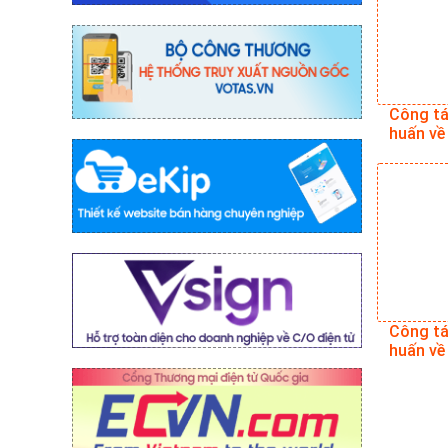
Công tá
huấn v
Công tá
huấn v