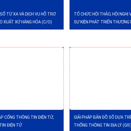
 HỘI THẢO, HỘI NGHỊ VÀ CÁC
DỊCH VỤ TƯ VẤN VÀ HỖ TRỢ H
N PHÁT TRIỂN THƯƠNG MẠI ĐIỆN
VỊ CUNG CẤP DỊCH VỤ CHỨNG 
HỢP ĐỒNG ĐIỆN TỬ (CECA)
HÁP BẢN ĐỒ SỐ DỰA TRÊN HỆ
GIẢI PHÁP THIẾT KẾ BIỂU MẪU
HÔNG TIN ĐỊA LÝ (GIS)
SÁT TRỰC TUYẾN