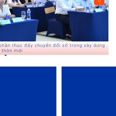
ơng mại điện tử, thúc đẩy chuyển đổi số địa
hương